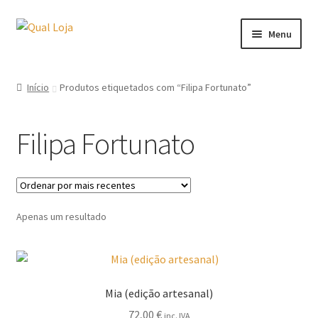
Ir
Saltar
Menu
para
para
a
o
qualalbatroz.pt
navegação
conteúdo
Início
Produtos etiquetados com “Filipa Fortunato”
Livros da Qual Albatroz
Filipa Fortunato
Livros da Tara books
Livros de outras editoras
Apenas um resultado
Serigrafias
Actividades e Oficinas
Mia (edição artesanal)
72,00
€
inc. IVA