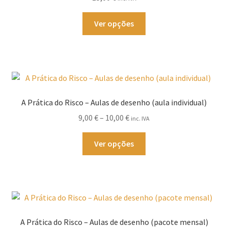
This
Ver opções
product
has
multiple
variants.
The
options
A Prática do Risco – Aulas de desenho (aula individual)
may
Price
9,00
€
–
10,00
€
inc. IVA
be
range:
chosen
This
9,00 €
Ver opções
on
product
through
the
has
10,00 €
product
multiple
page
variants.
The
options
A Prática do Risco – Aulas de desenho (pacote mensal)
may