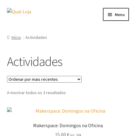
Ir
Saltar
Menu
para
para
a
o
qualalbatroz.pt
navegação
conteúdo
Início
Actividades
Livros da Qual Albatroz
Actividades
Livros da Tara books
Livros de outras editoras
Ordenado
A mostrar todos os 3 resultados
Serigrafias
por
mais
Actividades e Oficinas
recentes
Makerspace: Domingos na Oficina
15,00
€
inc. IVA