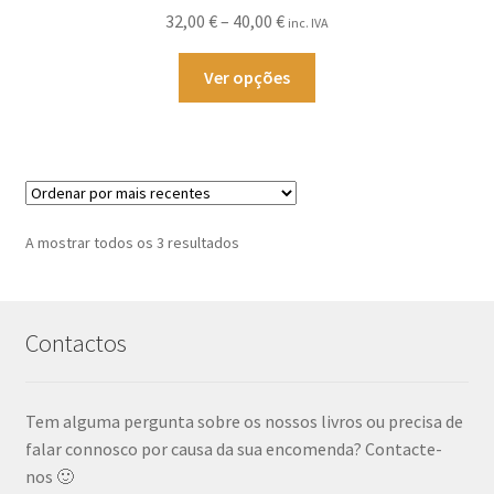
Price
32,00
€
–
40,00
€
inc. IVA
be
range:
chosen
This
32,00 €
Ver opções
on
product
through
the
has
40,00 €
product
multiple
page
variants.
The
options
Ordenado
A mostrar todos os 3 resultados
may
por
be
mais
chosen
recentes
Contactos
on
the
product
Tem alguma pergunta sobre os nossos livros ou precisa de
page
falar connosco por causa da sua encomenda? Contacte-
nos 🙂