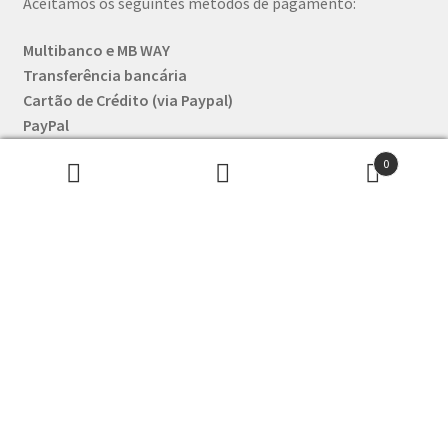
Aceitamos os seguintes métodos de pagamento:
Multibanco e MB WAY
Transferência bancária
Cartão de Crédito (via Paypal)
PayPal
Bitcoin
0
Pesquisar
Pesquisa
Os pagamentos e a transmissão de dados pessoais
por:
decorrem sempre em páginas encriptadas (está a ver o
cadeadozinho verde lá em cima?)
Copyright © 2022 Qual Albatroz |
Termos e Condições
|
Cookies