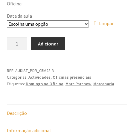
Oficina:
Data da aula
Limpar
Quantidade
Adicionar
de
Makerspace:
Domingos
na
REF:
AUDIST_PDR_05M23-3
Categorias:
Actividades
,
Oficinas presenciais
Oficina
Etiquetas:
Domingo na Oficina
,
Marc Parchow
,
Marcenaria
Descrição
Informação adicional