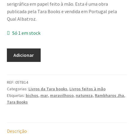
serigráfica em papel feito à mão. Esta é uma obra
publicada pela Tara Books e vendida em Portugal pela
Qual Albatroz.
Só 1 em stock
Quantidade
Adicionar
de
Waterlife
REF:
05TB14
Categorias:
Livros da Tara books
,
Livros feitos à mão
Etiquetas:
bichos
,
mar
,
maravilhoso
,
natureza
,
Rambharos Jha
,
Tara Books
Descrição