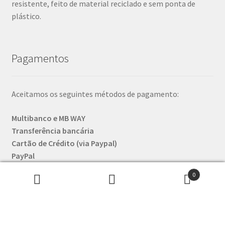
resistente, feito de material reciclado e sem ponta de
plástico.
Pagamentos
Aceitamos os seguintes métodos de pagamento:
Multibanco e MB WAY
Transferência bancária
Cartão de Crédito (via Paypal)
PayPal
Bitcoin
0
Pesquisar
Pesquisa
Os pagamentos e a transmissão de dados pessoais
por:
decorrem sempre em páginas encriptadas (está a ver o
cadeadozinho verde lá em cima?)