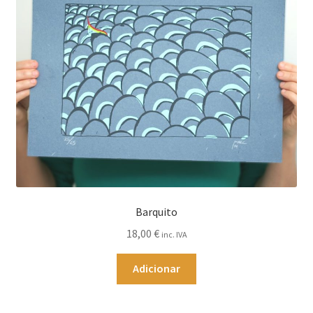
Barquito
18,00
€
inc. IVA
Adicionar