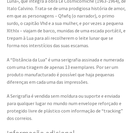
Luna», que integra a obra Le Cosmicomiche (1963-1964), de
Italo Calvino. Trata-se de uma prodigiosa história de amor,
em que as personagens – Qfwfq (o narrador), o primo
surdo, o capitão Vhd e a sua mulher, e por vezes a pequena
Xlthlx – viajam de barco, munidas de uma escada portátil, e
trepam à Lua para ali recolherem o leite lunar que se
forma nos interstícios das suas escamas.
A “Distância da Lua” é uma serigrafia assinada e numerada
com uma tiragem de apenas 13 exemplares. Por ser um
produto manufacturado é possível que haja pequenas
diferenças em cada uma das impressões.
A Serigrafia é vendida sem moldura ou suporte e enviada
para qualquer lugar no mundo num envelope reforçado e
protegido livre de plástico com informação de “tracking”
dos correios.