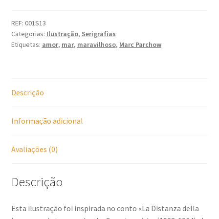
Distância
da
REF:
001S13
Categorias:
Ilustração
,
Serigrafias
Lua
Etiquetas:
amor
,
mar
,
maravilhoso
,
Marc Parchow
Descrição
Informação adicional
Avaliações (0)
Descrição
Esta ilustração foi inspirada no conto «La Distanza della