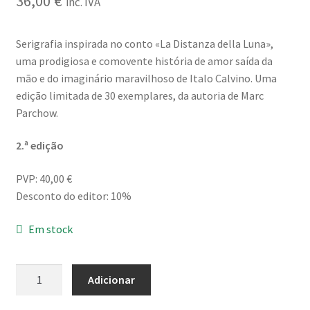
36,00
€
inc. IVA
Serigrafia inspirada no conto «La Distanza della Luna»,
uma prodigiosa e comovente história de amor saída da
mão e do imaginário maravilhoso de Italo Calvino. Uma
edição limitada de 30 exemplares, da autoria de Marc
Parchow.
2.ª edição
PVP: 40,00 €
Desconto do editor: 10%
Em stock
Quantidade
Adicionar
de
A